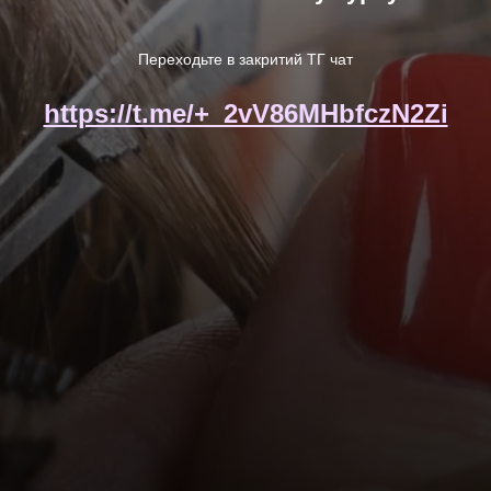
Переходьте в закритий ТГ чат
https://t.me/+_2vV86MHbfczN2Zi